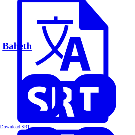
Baheth
Download SRT