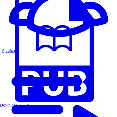
Speakers
Download EPUB