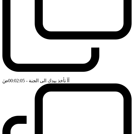
آآ تأخذ بيدك الى الجنة
- 00:02:05
ضَ