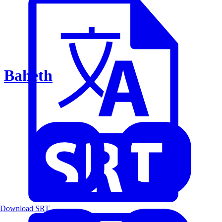
Baheth
Download SRT