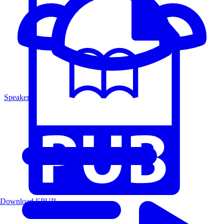
Speakers
Download EPUB