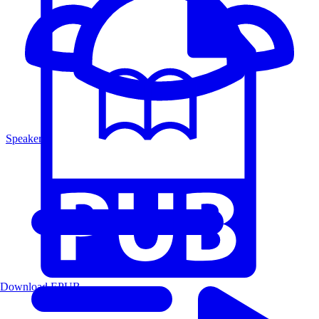
Speakers
Download EPUB