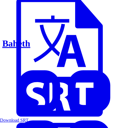
Baheth
Download SRT