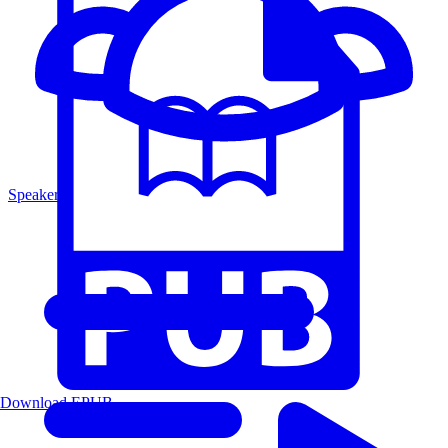
Speakers
Download EPUB