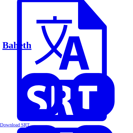
Baheth
Download SRT