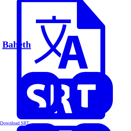
Baheth
Download SRT