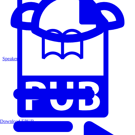
Speakers
Download EPUB