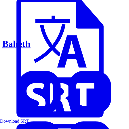
Baheth
Download SRT