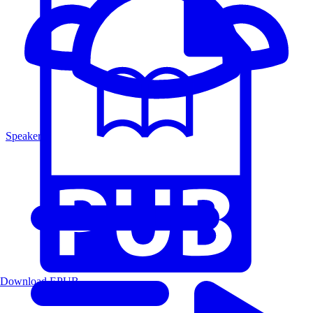
Speakers
Download EPUB