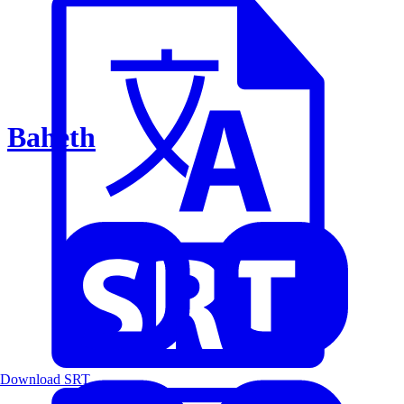
Baheth
Download SRT