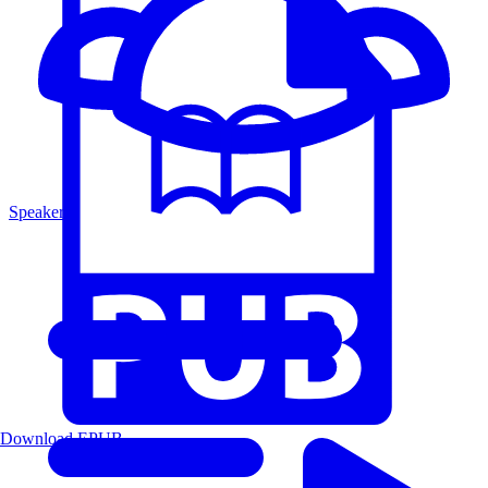
Speakers
Download EPUB