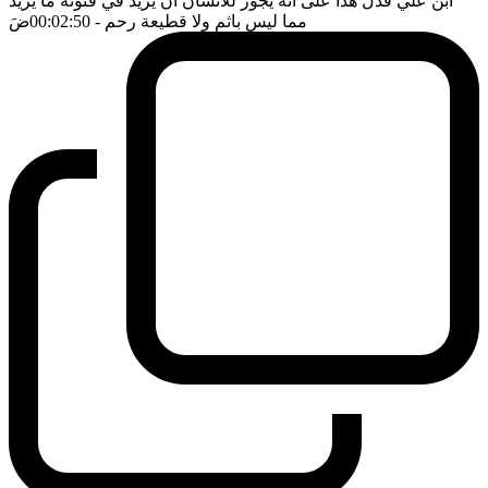
ابن علي فدل هذا على انه يجوز للانسان ان يزيد في قنوته ما يريد
مما ليس باثم ولا قطيعة رحم
- 00:02:50
ضَ