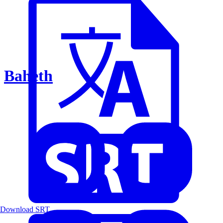
Baheth
Download SRT