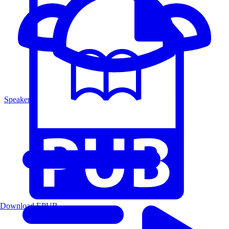
Speakers
Download EPUB