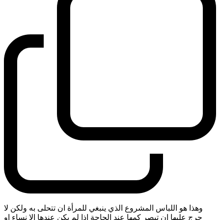
وهذا هو اللباس المشروع الذي ينبغي للمرأة ان تتحلى به ولكن لا
حرج عليها ان تبصر كمها عند الحاجة اذا لم يكن عندها الا نساء او