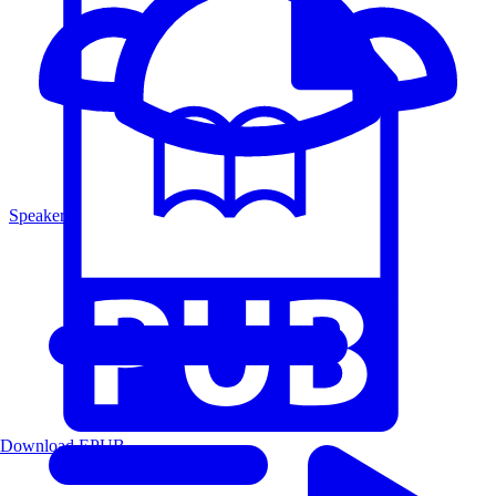
Speakers
Download EPUB