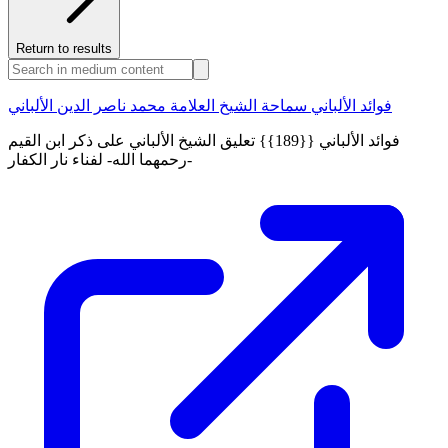
Return to results
فوائد الألباني سماحة الشيخ العلامة محمد ناصر الدين الألباني
فوائد الألباني {{189}} تعليق الشيخ الألباني على ذكر ابن القيم
-رحمهما الله- لفناء نار الكفار