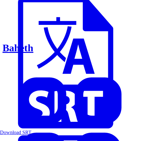
Baheth
Download SRT