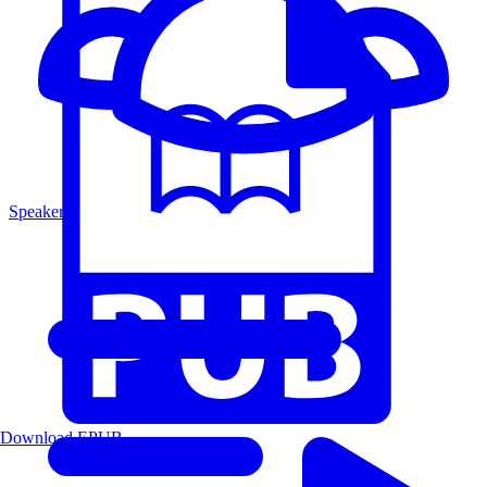
Speakers
Download EPUB