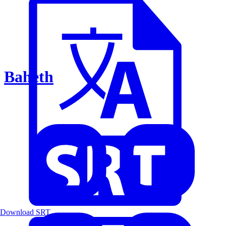
Baheth
Download SRT