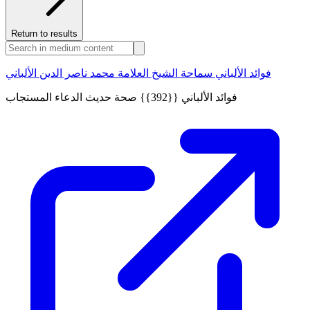
Return to results
فوائد الألباني سماحة الشيخ العلامة محمد ناصر الدين الألباني
فوائد الألباني {{392}} صحة حديث الدعاء المستجاب