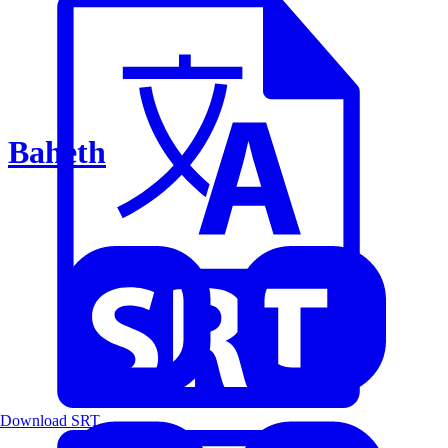
Baheth
Download SRT