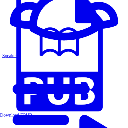
Speakers
Download EPUB