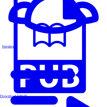
Speakers
Download EPUB