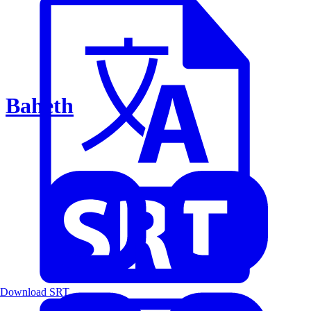
Baheth
Download SRT