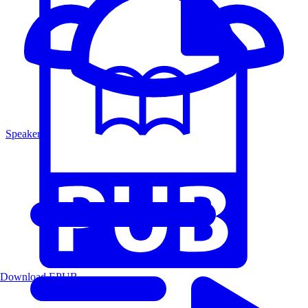
Speakers
Download EPUB