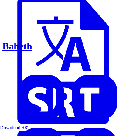
Baheth
Download SRT