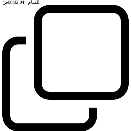
للمنام
- 00:02:04
ضَ