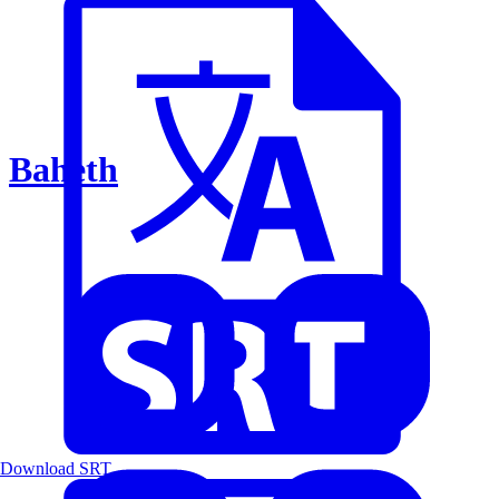
Baheth
Download SRT