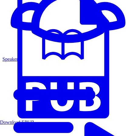
Speakers
Download EPUB