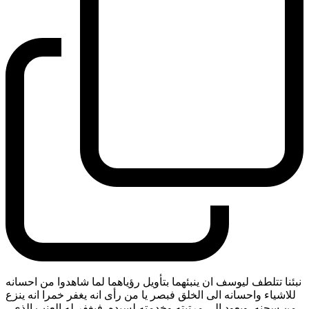
نبئنا تتلطف ليوسف ان ينبئهما بتأويل رؤياهما لما شاهدوا من احسانه
للاشياء واحسانه الى الخلق فبصر يا من رأى انه يغفر خمرا انه ينزع
من سجنه. ويعود الى مرتبته وخدمته لسيده. فيغفر له العنب الذي
-