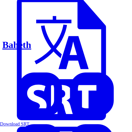
Baheth
Download SRT