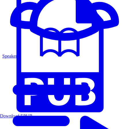
Speakers
Download EPUB