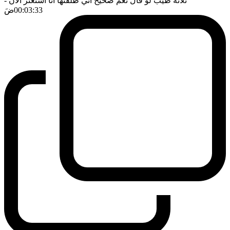
ثلاثة طيب لو قال نعم صحيح اني طلقتها انا استعثر الان
-
00:03:33
ضَ