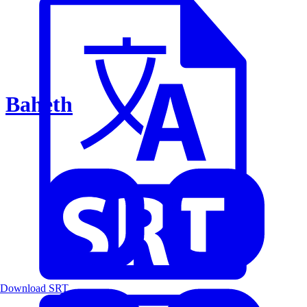
Baheth
Download SRT