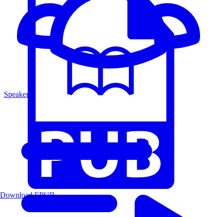
Speakers
Download EPUB