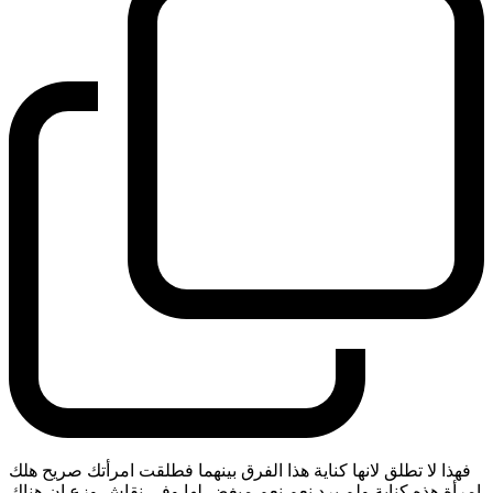
فهذا لا تطلق لانها كناية هذا الفرق بينهما فطلقت امرأتك صريح هلك
امرأة هذه كناية ولم يرد نعم نعم مبغض لها وفي نقاش وزع ان هناك