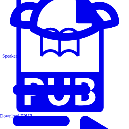
Speakers
Download EPUB