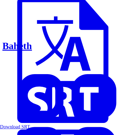
Baheth
Download SRT