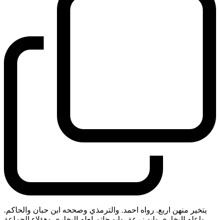
يتخير منهن اربع. رواه احمد. والترمذي وصححه ابن حبان والحاكم.
واعله البخاري وابو زرعة. وابو حاتم لعله البخاري وهؤلاء الجماعة