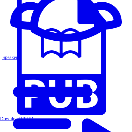
Speakers
Download EPUB