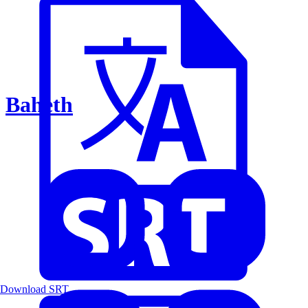
Baheth
Download SRT