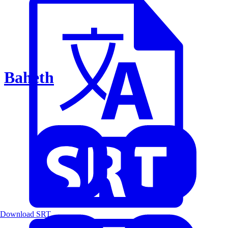
Baheth
Download SRT