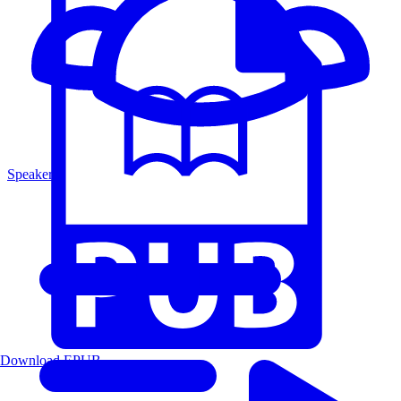
Speakers
Download EPUB