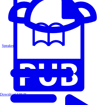
Speakers
Download EPUB