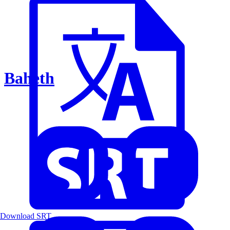
Baheth
Download SRT