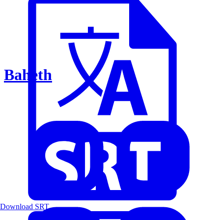
Baheth
Download SRT