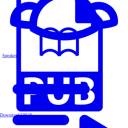
Speakers
Download EPUB