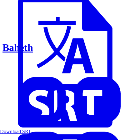
Baheth
Download SRT