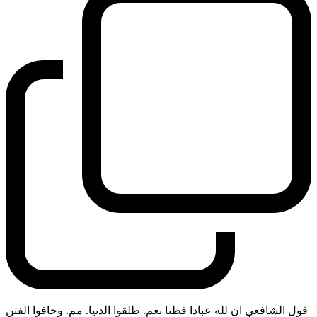
قول الشافعي ان لله عبادا فطنا نعم. طلقوا الدنيا. مم. وخافوا الفتن