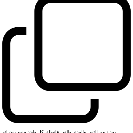
بمداد من التقى والهدى والنور فانطلق كل واحد منهم بقدراته