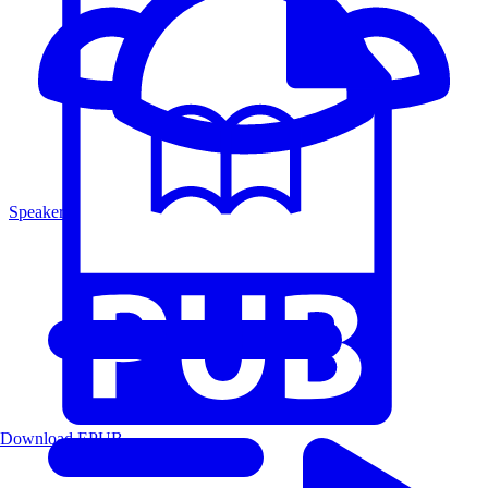
Speakers
Download EPUB