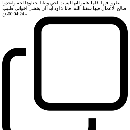
نظروا فيها. فلما علموا انها ليست لحي وطنا. جعلوها لجة واتخذوا
صالح الاعمال فيها سفنا. الله! فانا لا اود ابدا ان يخشى اخواني طبيب
- 00:04:24
ضَ