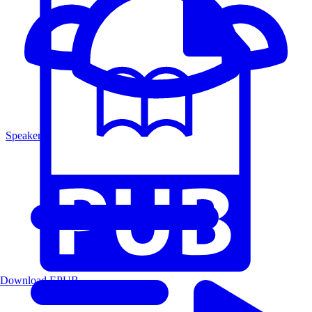
Speakers
Download EPUB