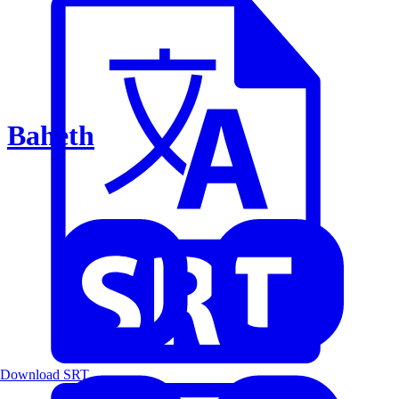
Baheth
Download SRT