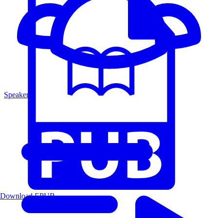
Speakers
Download EPUB