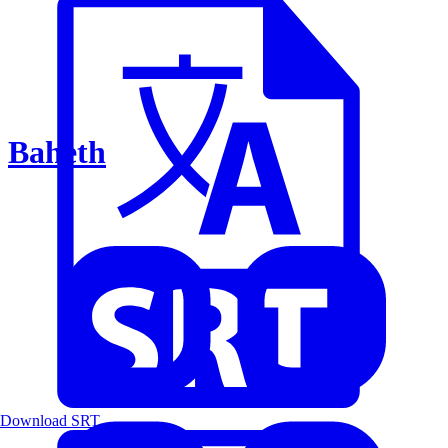
Baheth
Download SRT