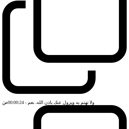
ولا تهتم به ويزول عنك باذن الله. نعم
- 00:00:24
ضَ