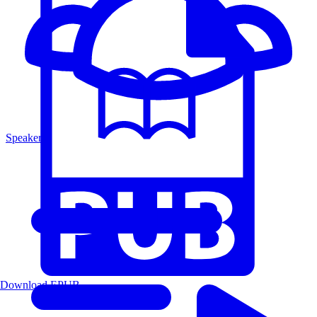
Speakers
Download EPUB