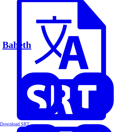
Baheth
Download SRT