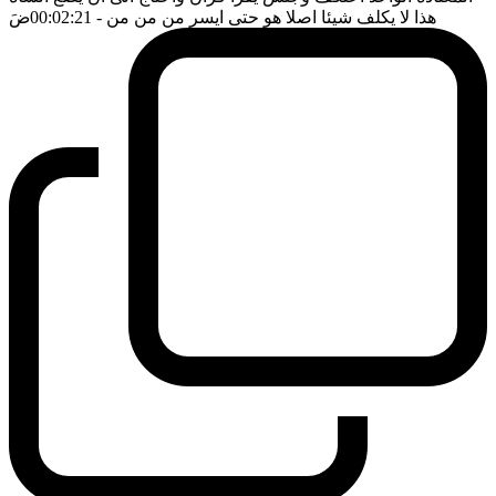
هذا لا يكلف شيئا اصلا هو حتى ايسر من من من
- 00:02:21
ضَ