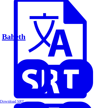
Baheth
Download SRT