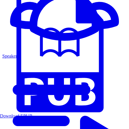
Speakers
Download EPUB