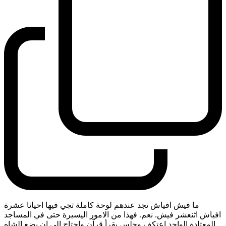
ما فيش افياش تجد عندهم لوحة كاملة تجي فيها احيانا عشرة
افياش اثنعشر فيش. نعم. فهذا من الامور اليسيرة حتى في المساجد
المعتادة الواحد اعتكف وجلس يقرأ قرآن واحتاج الى ان يضع الشاه