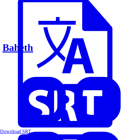
Baheth
Download SRT