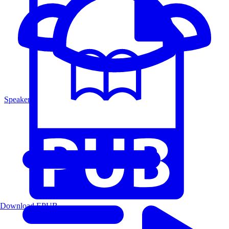
Speakers
Download EPUB