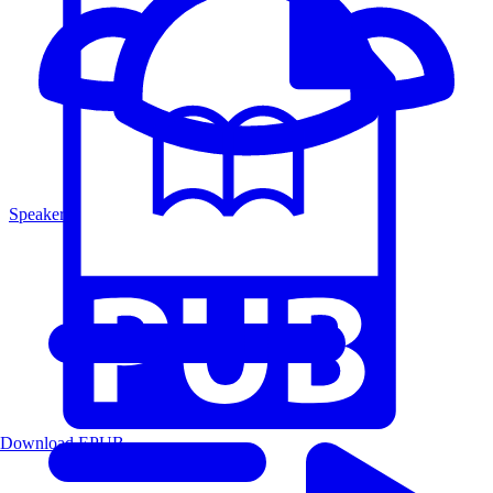
Speakers
Download EPUB