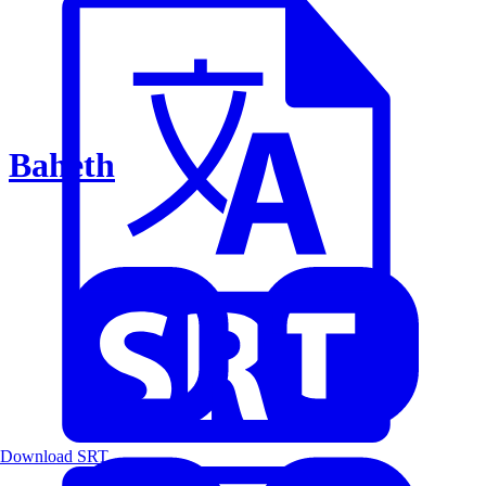
Baheth
Download SRT