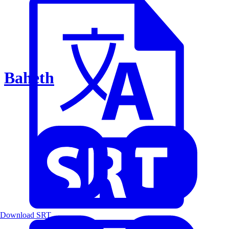
Baheth
Download SRT