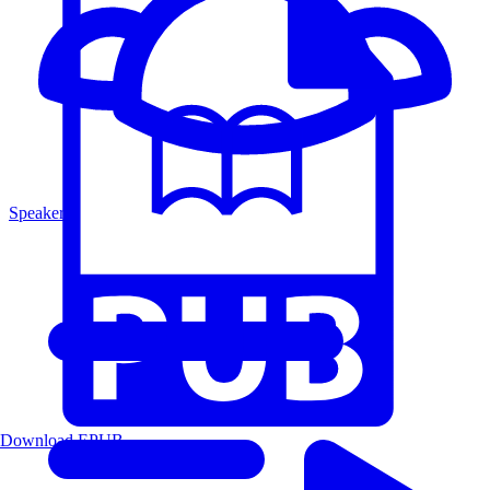
Speakers
Download EPUB