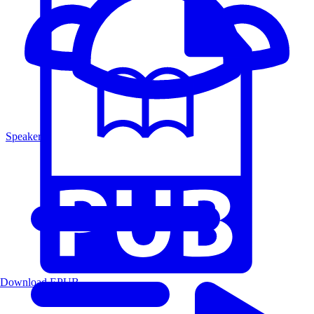
Speakers
Download EPUB