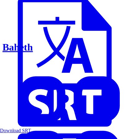
Baheth
Download SRT