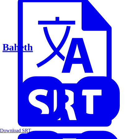
Baheth
Download SRT