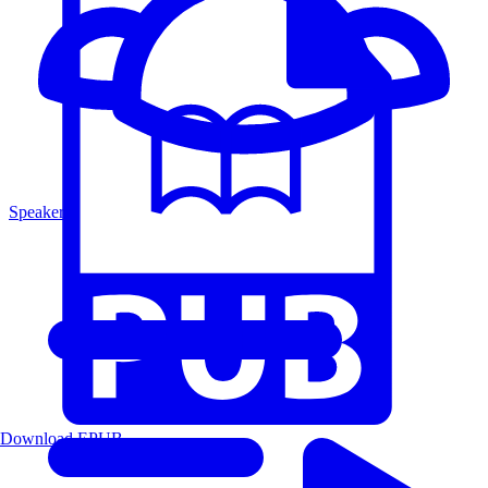
Speakers
Download EPUB