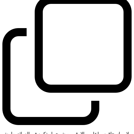
لابي اسحاق سماعا من الارقم بن شرحبيل ذكره في الزوائد بهامش