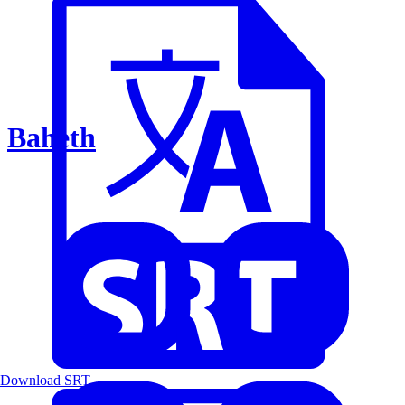
Baheth
Download SRT