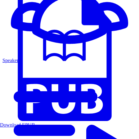
Speakers
Download EPUB