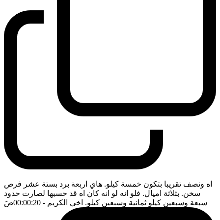
اه ونصف تقريبا بتكون خمسة كيلو. هاي اربعة برد بستة عشر فرص
سخن. بثلاثة اميال. فلو انه لو انه كان اه قد حسبها لصارت حدود
سبعة وسبعين كيلو ثمانية وسبعين كيلو. اخي الكريم
- 00:00:20
ضَ