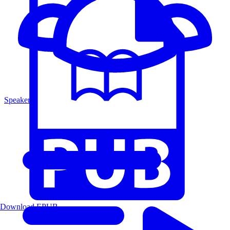
Speakers
Download EPUB