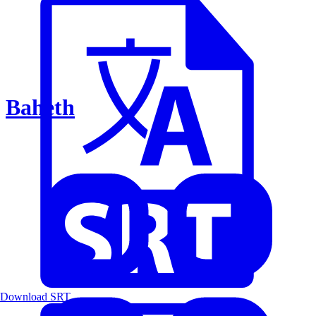
Baheth
Download SRT