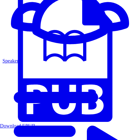
Speakers
Download EPUB