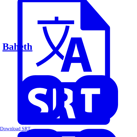
Baheth
Download SRT