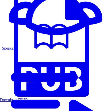
Speakers
Download EPUB