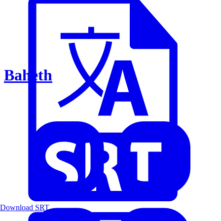
Baheth
Download SRT