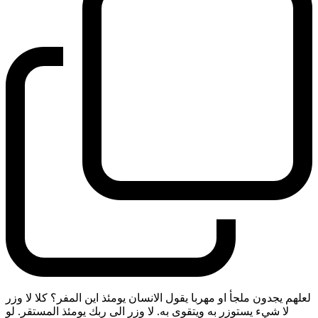
لعلهم يجدون ملجأ او مهربا يقول الانسان يومئذ اين المفر؟ كلا لا وزر
لا شيء يستوزر به ويتقوى به. لا وزر الى ربك يومئذ المستقر. لو