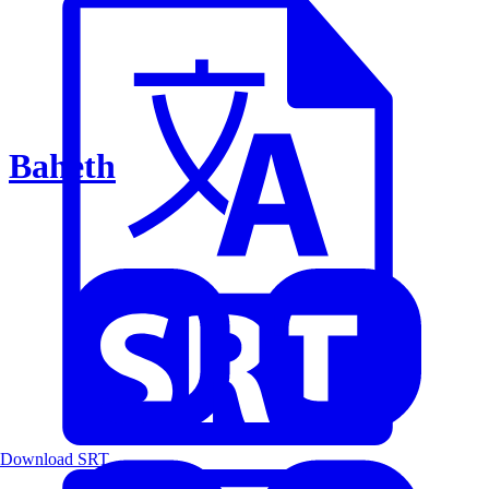
Baheth
Download SRT