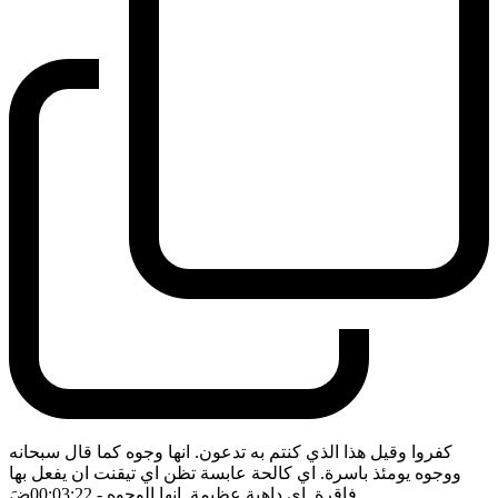
كفروا وقيل هذا الذي كنتم به تدعون. انها وجوه كما قال سبحانه
ووجوه يومئذ باسرة. اي كالحة عابسة تظن اي تيقنت ان يفعل بها
فاقرة. اي داهية عظيمة. انها الوجوه
- 00:03:22
ضَ