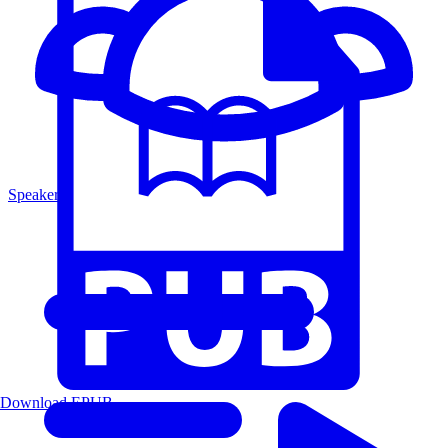
Speakers
Download EPUB