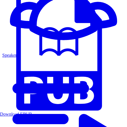
Speakers
Download EPUB