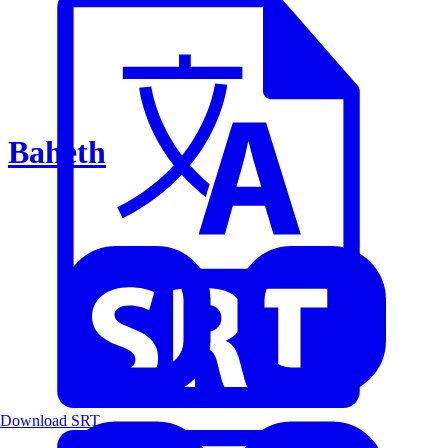
Baheth
Download SRT