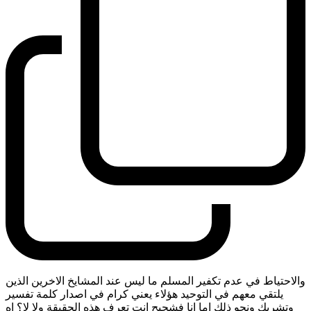
والاحتياط في عدم تكفير المسلم ما ليس عند المشايخ الاخرين الذين
يلتقي معهم في التوحيد هؤلاء يعني كرام في اصدار كلمة تفسير
وتشريك ونحو ذلك اما انا فشحيح انت تعرف هذه الحقيقة ولا لا؟ اه