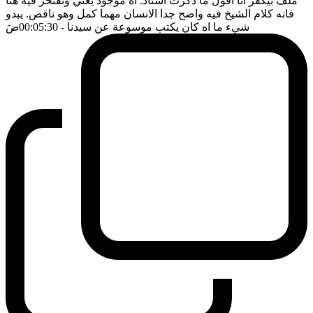
ملف بيكفر انا اقول ما ذكرت استاذ. اه موجود يعني ونفتخر فيه هنا
فانه كلام الشيخ فيه واضح جدا الانسان مهما كمل وهو ناقص. يبدو
شيء ما اه كان يكتب موسوعة عن سيدنا
- 00:05:30
ضَ