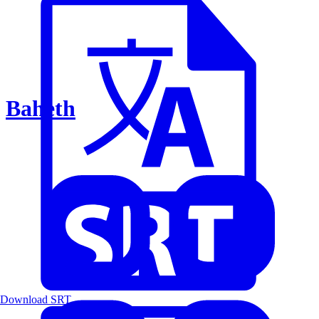
Baheth
Download SRT