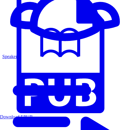
Speakers
Download EPUB