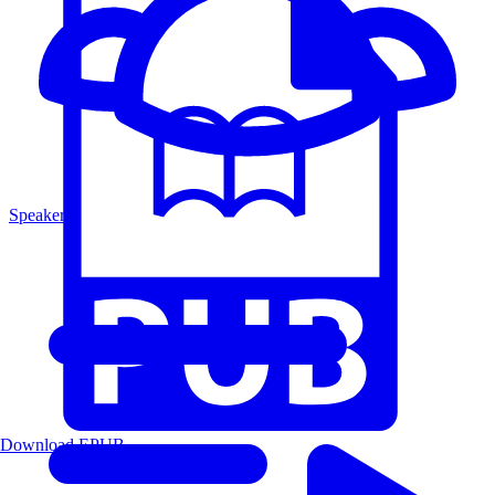
Speakers
Download EPUB