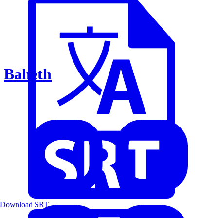
Baheth
Download SRT