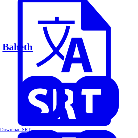
Baheth
Download SRT