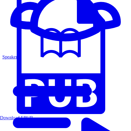
Speakers
Download EPUB