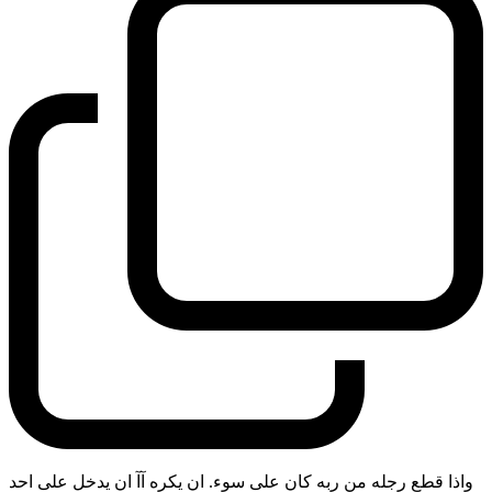
واذا قطع رجله من ربه كان على سوء. ان يكره آآ ان يدخل على احد