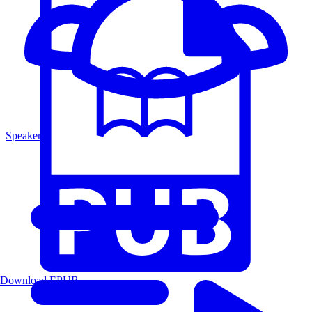
Speakers
Download EPUB