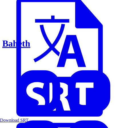
Baheth
Download SRT