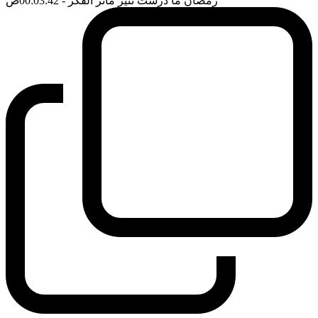
رمضان ما درست تنير مآثر الفكر
- 00:03:42
ضَ