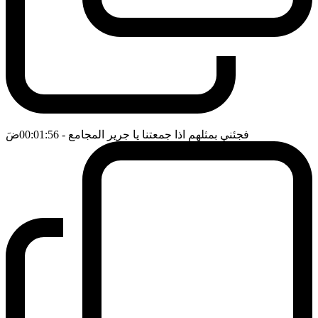
فجئني بمثلهم اذا جمعتنا يا جرير المجامع
- 00:01:56
ضَ