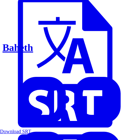
Baheth
Download SRT