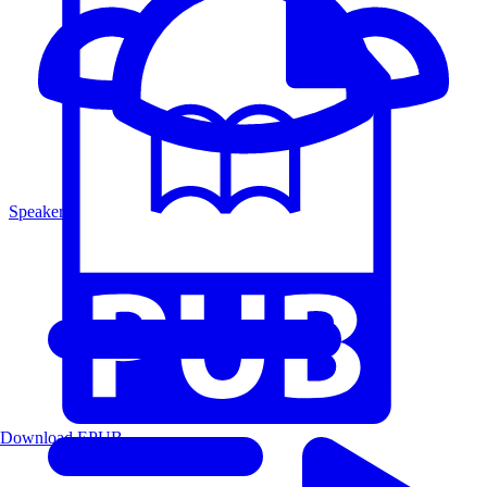
Speakers
Download EPUB