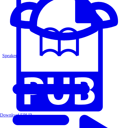
Speakers
Download EPUB