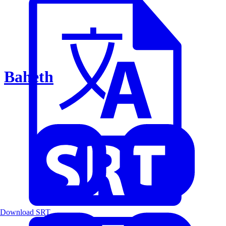
Baheth
Download SRT