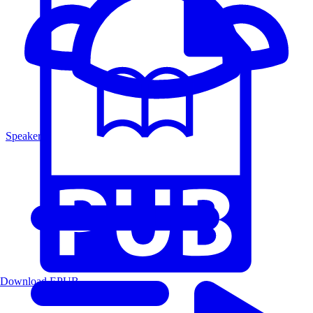
Speakers
Download EPUB