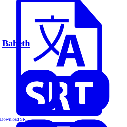
Baheth
Download SRT