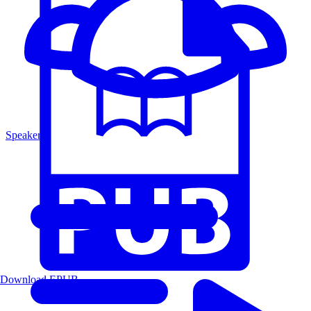
Speakers
Download EPUB