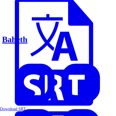
Baheth
Download SRT