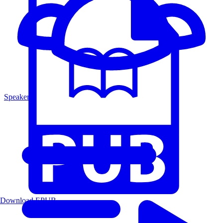
Speakers
Download EPUB