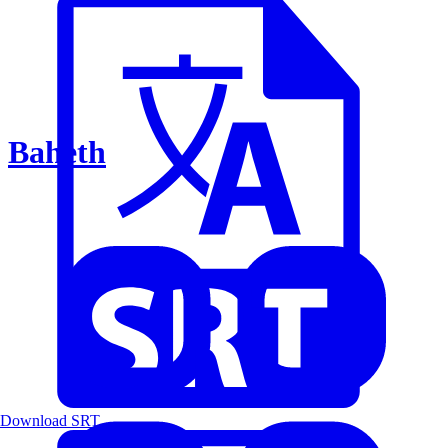
Baheth
Download SRT