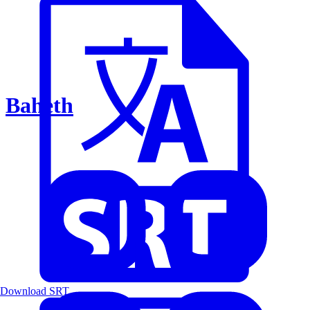
Baheth
Download SRT