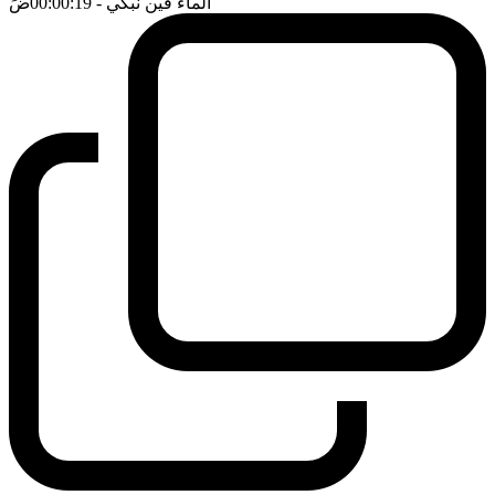
الماء فين نبكي
- 00:00:19
ضَ