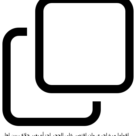
اقولها مرة اخرى وان اقتصر على الحجر اجزأه بغير خلاف بين اهل