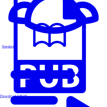
Speakers
Download EPUB