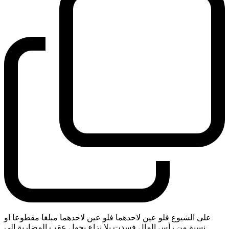
على الشيوع فلو عين لاحدهما فلو عين لاحدهما مبلغا مقطوعا او
نسبة من رأس المال فسدت بلا نزاع يحول عقب المضاربة الى