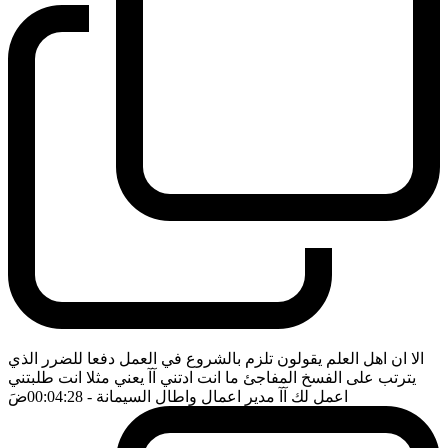
الا ان اهل العلم يقولون تلزم بالشروع في العمل دفعا للضرر الذي
يترتب على الفسخ المفاجئ ما انت ادتني آآ يعني مثلا انت طلبتني
اعمل لك آآ مدير اعمال واطال السيمانة
- 00:04:28
ضَ