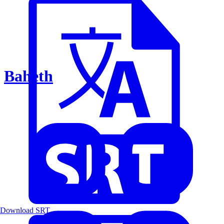
Baheth
Download SRT