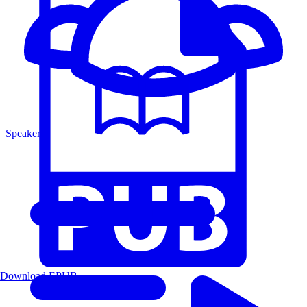
Speakers
Download EPUB