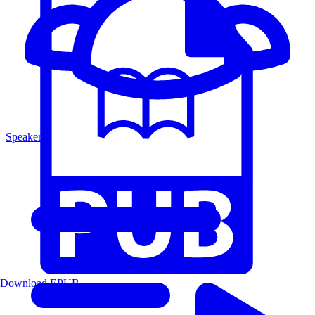
Speakers
Download EPUB