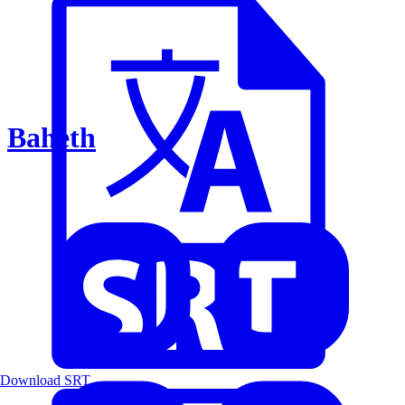
Baheth
Download SRT