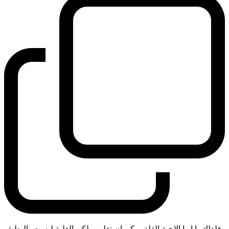
فلذلك يا ايها الاحبة القلة يمكن ان تغلب ولكن الغلبة ليست بالبطش