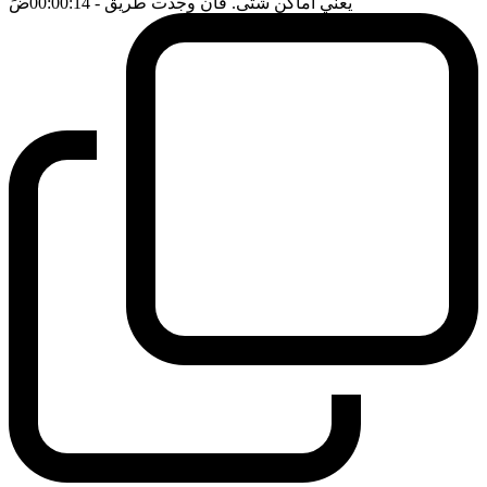
يعني اماكن شتى. فان وجدت طريق
- 00:00:14
ضَ