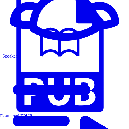
Speakers
Download EPUB