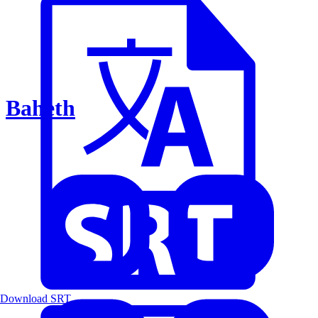
Baheth
Download SRT